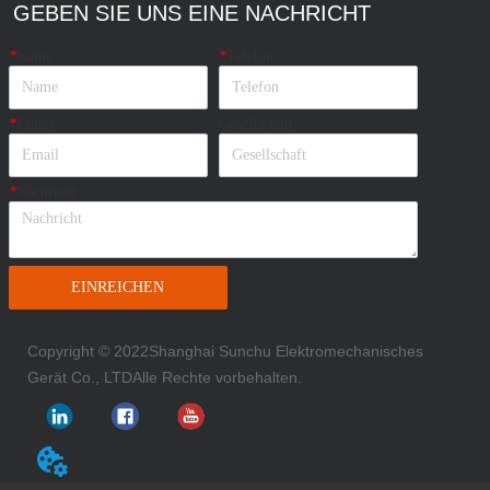
GEBEN SIE UNS EINE NACHRICHT
*
Name
*
Telefon
*
Email
Gesellschaft
*
Nachricht
EINREICHEN
Copyright © 2022
Shanghai Sunchu Elektromechanisches
Gerät Co., LTD
Alle Rechte vorbehalten.